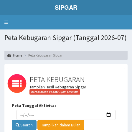
SIPGAR
Toggle
navigation
Peta Kebugaran Sipgar (Tanggal 2026-07)
Home
Peta Kebugaran Sipgar
PETA KEBUGARAN
Tampilan Hasil Kebugaran Sipgar
berdasarkan update 1 jam terakhir
Peta Tanggal Aktivitas
Search
Tampilkan dalam Bulan